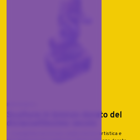
BRONZI
Scultura in bronzo dorato del
diciassettesimo secolo
L'evangelista nel bronzo: analisi storico-artistica e