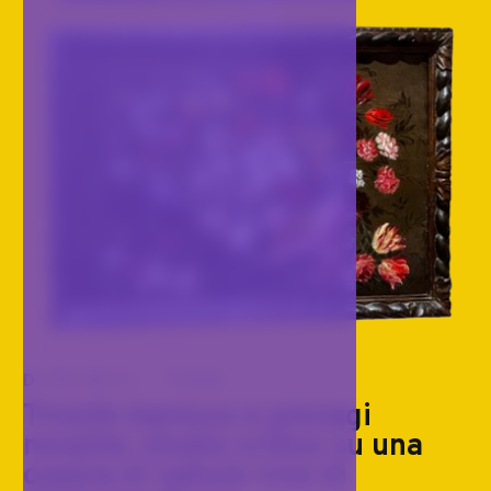
DIPINTI '700
Trionfo barocco e presagi
rocaille: studio critico su una
coppia di nature vive di