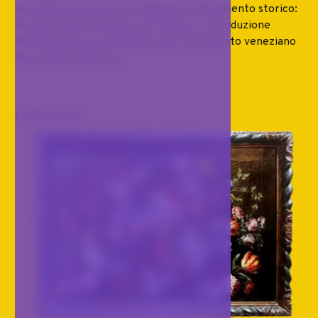
La veduta notturna tra tradizione e documento storico:
il caso di Carlo Grubacs a Ca' Foscari Introduzione
metodologica e stato degli studi L’Ottocento veneziano
ha a lungo sofferto di...
Ultimo arrivo