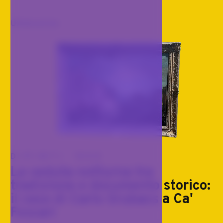
Ultimo arrivo
DIPINTI '800
La veduta notturna tra
tradizione e documento storico:
il caso di Carlo Grubacs a Ca'
Foscari