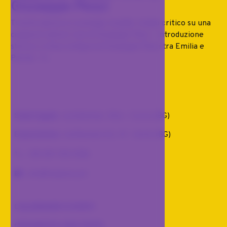
Giuseppe Pesci
Trionfo barocco e presagi rocaille: studio critico su una
coppia di nature vive di Giuseppe Pesci Introduzione
storico-critica: la figura di Giuseppe Pesci tra Emilia e
Parma Il...
Sede legale
: via Dalmine, 10/a - Curno (BG)
Esposizione
: via Buonarroti, 41 . Gorle (BG)
+39 351 725 5106
info@malomi.art
CALENDARIO EVENTI
ORGANIZZA UNA VISITA