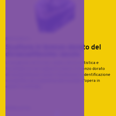
BRONZI
Scultura in bronzo dorato del
diciassettesimo secolo
L'evangelista nel bronzo: analisi storico-artistica e
tecnologica di una coppia di sculture in bronzo dorato
del diciassettesimo secolo Introduzione e identificazione
iconografica nel programma devozionale L'opera in
esame è costituita...
Ultimo arrivo