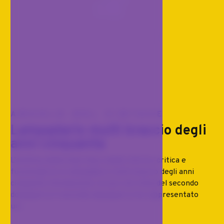
ANGOLO DEL VINTAGE
Lampadario multi braccio degli
anni cinquanta
L’estetica della linea tesa: analisi storico-critica e
funzionale di un lampadario multi braccio degli anni
cinquanta Introduzione: la luce nel clima del secondo
dopoguerra Il secondo dopoguerra ha rappresentato
un...