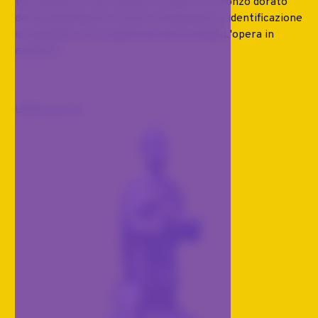
tecnologica di una coppia di sculture in bronzo dorato
del diciassettesimo secolo Introduzione e identificazione
iconografica nel programma devozionale L'opera in
esame è...
Ultimo arrivo