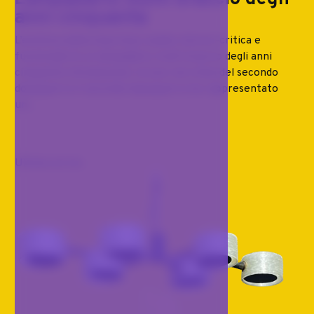
anni cinquanta
L’estetica della linea tesa: analisi storico-critica e
funzionale di un lampadario multi braccio degli anni
cinquanta Introduzione: la luce nel clima del secondo
dopoguerra Il secondo dopoguerra ha rappresentato
un...
Ultimo arrivo