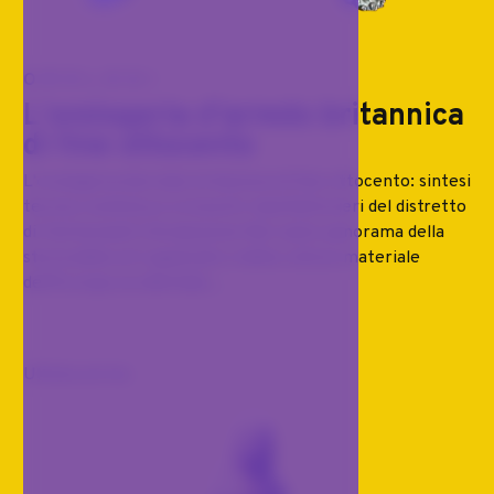
OROLOGI
L'orologeria d'arredo britannica
di fine ottocento
L'orologeria d'arredo britannica di fine ottocento: sintesi
tecnico-estetica e orizzonti manifatturieri del distretto
di Clerkenwell Introduzione Nel vasto panorama della
storia delle arti applicate e della cultura materiale
dell'Europa occidentale,...
Ultimo arrivo