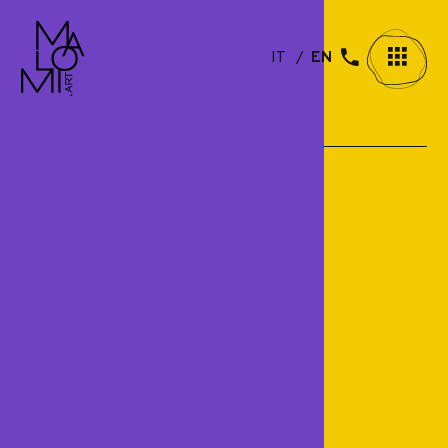
IT
EN
The gallery
Furniture
Paintings
Objects of art
Restorations
Blog